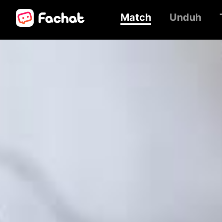
Match
Unduh