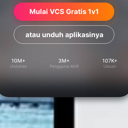
Mulai VCS Gratis 1v1
atau unduh aplikasinya
10M+
3M+
107K+
Unduhan
Pengguna Aktif
Ulasan