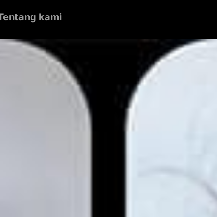
Tentang kami
English
Português
Türkçe
Español
Deutsch
日本語
繁體中文