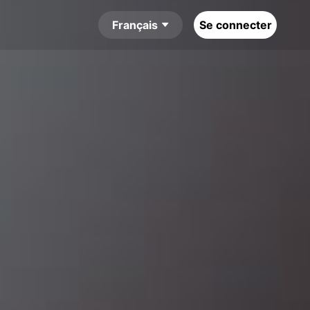
Français
Se connecter
sh
हिंदी
uês
العربية
e
Italiano
ol
Bahasa Indonesia
ch
Français
語
한국어
文