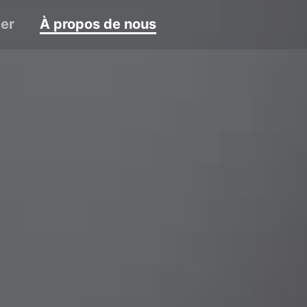
er
À propos de nous
Engli
Portug
Türkç
Españ
Deuts
日本
繁體中