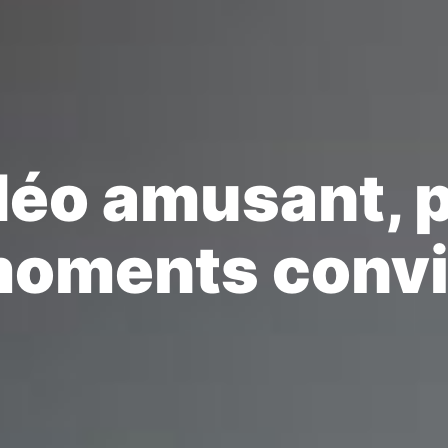
déo amusant, 
moments convi